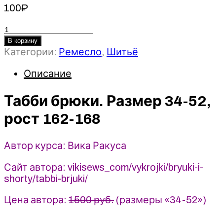
100
₽
Количество
товара
В корзину
Категории:
Ремесло
,
Шитьё
Табби
брюки.
Описание
Размер
34-
52,
Табби брюки. Размер 34-52,
рост
рост 162-168
162-
168
-
Автор курса: Вика Ракуса
2023
Vikisews
Сайт автора: vikisews_com/vykrojki/bryuki-i-
-
shorty/tabbi-brjuki/
Вика
Ракуса
Цена автора:
1500 руб.
(размеры «34-52»)