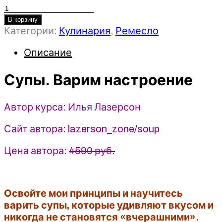
Количество
товара
В корзину
Категории:
Кулинария
,
Ремесло
Супы.
Варим
Описание
настроение
-
Супы. Варим настроение
Илья
Лазерсон
(2025)
Автор курса: Илья Лазерсон
Сайт автора: lazerson_zone/soup
Цена автора:
4590 руб.
Освойте мои принципы и научитесь
варить супы, которые удивляют вкусом и
никогда не становятся «вчерашними».