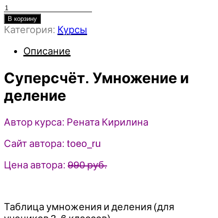
Количество
товара
В корзину
Категория:
Курсы
Суперсчёт.
Умножение
Описание
и
деление
Суперсчёт. Умножение и
-
2022
деление
-
Рената
Кирилина
Автор курса: Рената Кирилина
Сайт автора: toeo_ru
Цена автора:
990 руб.
Таблица умножения и деления (для