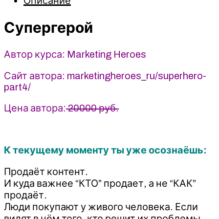
Описание
Marketing
Heroes
Супергерой
Автор курса: Marketing Heroes
Сайт автора: marketingheroes_ru/superhero-
part4/
Цена автора:
20000 руб.
К текущему моменту ты уже осознаёшь:
Продаёт контент.
И куда важнее “КТО” продает, а не “КАК”
продаёт.
Люди покупают у живого человека. Если
видят в нём того, кто решит их проблемы.