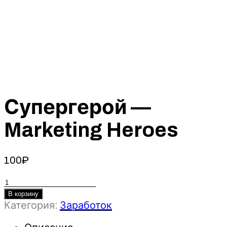
Супергерой —
Marketing Heroes
100
₽
Количество
товара
В корзину
Категория:
Заработок
Супергерой
-