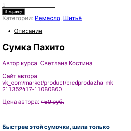
Количество
товара
В корзину
Категории:
Ремесло
,
Шитьё
Сумка
Пахито
Описание
-
Светлана
Сумка Пахито
Костина
(2025)
Сумочный
Автор курса: Светлана Костина
Рай
Сайт автора:
vk_com/market/product/predprodazha-mk-
211352417-11080860
Цена автора:
450 руб.
Быстрее этой сумочки, шила только