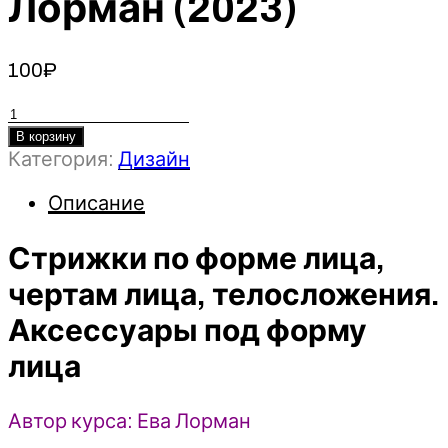
Лорман (2023)
100
₽
Количество
товара
В корзину
Категория:
Дизайн
Стрижки
по
Описание
форме
лица,
Стрижки по форме лица,
чертам
лица,
чертам лица, телосложения.
телосложения.
Аксессуары под форму
Аксессуары
под
лица
форму
лица
Автор курса: Ева Лорман
-
Ева