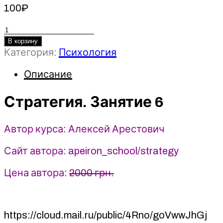
100
₽
Количество
товара
В корзину
Категория:
Психология
Стратегия.
Занятие
Описание
6
-
Алексей
Стратегия. Занятие 6
Арестович
(2025)
Автор курса: Алексей Арестович
Apeiron
Сайт автора: apeiron_school/strategy
Цена автора:
2000 грн.
https://cloud.mail.ru/public/4Rno/goVwwJhGj