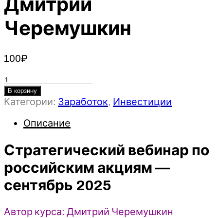
Дмитрий
Черемушкин
100
₽
Количество
товара
В корзину
Категории:
Заработок
,
Инвестиции
Стратегический
вебинар
Описание
по
российским
Стратегический вебинар по
акциям
(сентябрь
российским акциям —
2025)
-
сентябрь 2025
Дмитрий
Черемушкин
Автор курса: Дмитрий Черемушкин