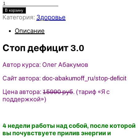
Количество
товара
В корзину
Категория:
Здоровье
Стоп
дефицит
Описание
3.0
-
Олег
Стоп дефицит 3.0
Абакумов
(2024)
Автор курса: Олег Абакумов
Сайт автора: doc-abakumoff_ru/stop-deficit
Цена автора:
15990 руб
. (тариф «Я с
поддержкой»)
4 недели работы над собой, после которой
вы почувствуете прилив энергии и