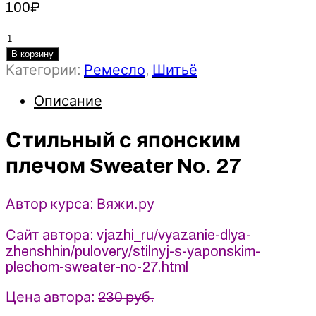
100
₽
Количество
товара
В корзину
Категории:
Ремесло
,
Шитьё
Стильный
с
Описание
японским
плечом
Стильный с японским
Sweater
No.
плечом Sweater No. 27
27
(2023)
My
Автор курса: Вяжи.ру
Favourite
Things
Сайт автора: vjazhi_ru/vyazanie-dlya-
zhenshhin/pulovery/stilnyj-s-yaponskim-
plechom-sweater-no-27.html
Цена автора:
230 руб.