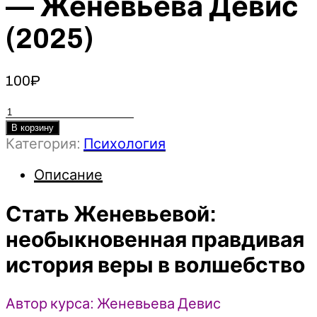
— Женевьева Девис
(2025)
100
₽
Количество
товара
В корзину
Категория:
Психология
Стать
Женевьевой:
Описание
необыкновенная
правдивая
Стать Женевьевой:
история
веры
необыкновенная правдивая
в
история веры в волшебство
волшебство
-
Женевьева
Автор курса: Женевьева Девис
Девис