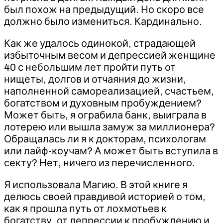
был похож на предыдущий. Но скоро все
должно было измениться. Кардинально.​
Как же удалось одинокой, страдающей
избыточным весом и депрессией женщине
40 с небольшим лет пройти путь от
нищеты, долгов и отчаяния до жизни,
наполненной самореализацией, счастьем,
богатством и духовным пробуждением?
Может быть, я ограбила банк, выиграла в
лотерею или вышла замуж за миллионера?
Обращалась ли я к докторам, психологам
или лайф-коучам? А может быть вступила в
секту? Нет, ничего из перечисленного.
Я использовала Магию. В этой книге я
делюсь своей правдивой историей о том,
как я прошла путь от лохмотьев к
богатству, от депрессии к пробуждению и