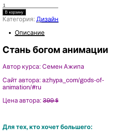
Количество
товара
В корзину
Категория:
Дизайн
Стань
богом
Описание
анимации
-
Стань богом анимации
Семен
Ажипа
(2026)
Автор курса: Семен Ажипа
Сайт автора: azhypa_com/gods-of-
animation/#ru
Цена автора:
399 $
Для тех, кто хочет большего: