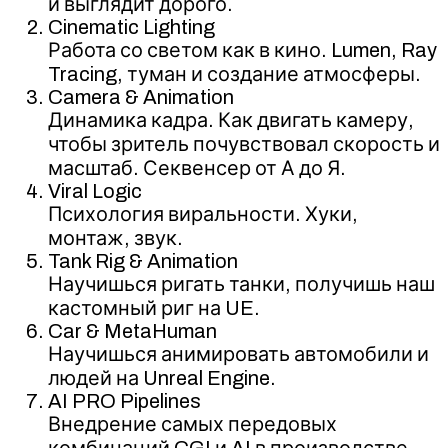
и выглядит дорого.
Cinematic Lighting
Работа со светом как в кино. Lumen, Ray
Tracing, туман и создание атмосферы.
Camera & Animation
Динамика кадра. Как двигать камеру,
чтобы зритель почувствовал скорость и
масштаб. Секвенсер от А до Я.
Viral Logic
Психология виральности. Хуки,
монтаж, звук.
Tank Rig & Animation
Научишься ригать танки, получишь наш
кастомный риг на UE.
Car & MetaHuman
Научишься анимировать автомобили и
людей на Unreal Engine.
AI PRO Pipelines
Внедрение самых передовых
комбинаций CGI и AI в производстве