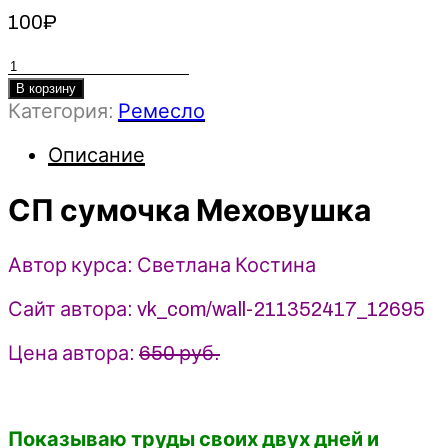
100
₽
Количество
товара
В корзину
Категория:
Ремесло
СП
сумочка
Описание
Меховушка
-
СП сумочка Меховушка
Светлана
Костина
(2024)
Автор курса: Светлана Костина
Сумочный
Рай
Сайт автора: vk_com/wall-211352417_12695
Цена автора:
650 руб.
Показываю труды своих двух дней и