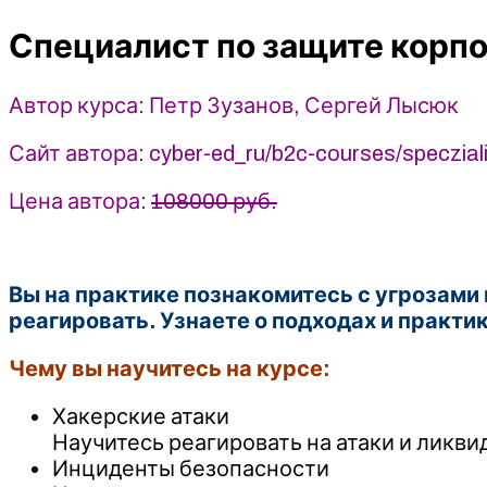
корпоративной
Специалист по защите корп
инфраструктуры
-
Петр
Автор курса: Петр Зузанов, Сергей Лысюк
Зузанов,
Сергей
Сайт автора: cyber-ed_ru/b2c-courses/speczialis
Лысюк
(2025)
Цена автора:
108000 руб.
CyberEd
Вы на практике познакомитесь с угрозами
реагировать. Узнаете о подходах и практи
Чему вы научитесь на курсе:
Хакерские атаки
Научитесь реагировать на атаки и ликви
Инциденты безопасности