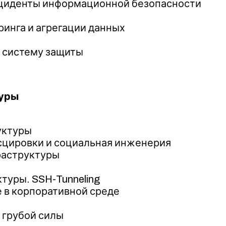
нциденты информационной безопасности
инга и агрегации данных
ю систему защиты
туры
уктуры
сцировки и социальная инженерия
раструктуры
туры. SSH-Tunneling
 в корпоративной среде
 грубой силы