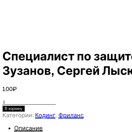
Специалист по защит
Зузанов, Сергей Лысю
100
₽
Количество
товара
В корзину
Категории:
Кодинг
,
Фриланс
Специалист
по
Описание
защите