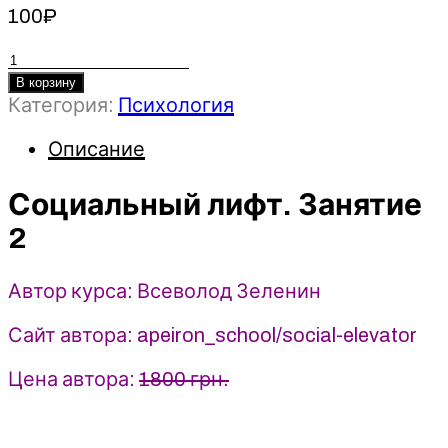
100
₽
Количество
товара
В корзину
Категория:
Психология
Социальный
лифт.
Описание
Занятие
2
-
Социальный лифт. Занятие
Всеволод
2
Зеленин
(2023)
Автор курса: Всеволод Зеленин
Apeiron
Сайт автора: apeiron_school/social-elevator
Цена автора:
1800 грн.