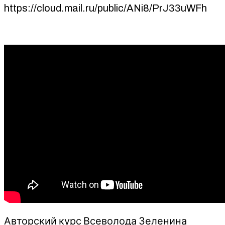
https://cloud.mail.ru/public/ANi8/PrJ33uWFh
Авторский курс Всеволода Зеленина