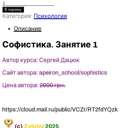
Количество
товара
В корзину
Категория:
Психология
Софистика.
Занятие
Описание
1
-
Сергей
Софистика. Занятие 1
Дацюк
(2024)
Автор курса: Сергей Дацюк
Apeiron
Сайт автора: apeiron_school/sophistics
Цена автора:
2000 грн.
https://cloud.mail.ru/public/VCZr/RT2fdYQzk
(c)
Zolotoi
2025