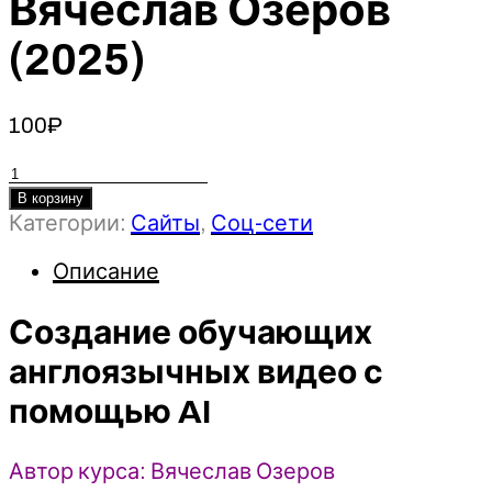
Вячеслав Озеров
(2025)
100
₽
Количество
товара
В корзину
Категории:
Сайты
,
Соц-сети
Создание
обучающих
Описание
англоязычных
видео
Создание обучающих
с
помощью
англоязычных видео с
AI
-
помощью AI
Вячеслав
Озеров
Автор курса: Вячеслав Озеров
(2025)