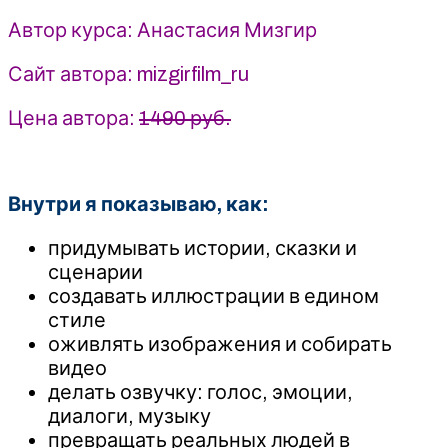
Мизгир
Автор курса: Анастасия Мизгир
(2026)
Сайт автора: mizgirfilm_ru
Цена автора:
1490 руб.
Внутри я показываю, как:
придумывать истории, сказки и
сценарии
создавать иллюстрации в едином
стиле
оживлять изображения и собирать
видео
делать озвучку: голос, эмоции,
диалоги, музыку
превращать реальных людей в