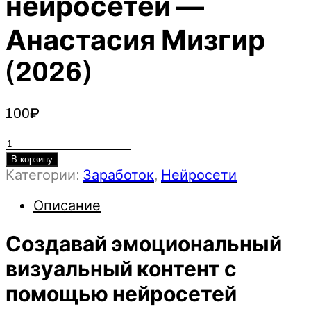
нейросетей —
Анастасия Мизгир
(2026)
100
₽
Количество
товара
В корзину
Категории:
Заработок
,
Нейросети
Создавай
эмоциональный
Описание
визуальный
контент
Создавай эмоциональный
с
помощью
визуальный контент с
нейросетей
помощью нейросетей
-
Анастасия