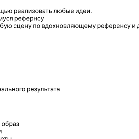
мощью реализовать любые идеи.
муся рефернсу
бую сцену по вдохновляющему референсу и д
еального результата
 образ
я
ерты