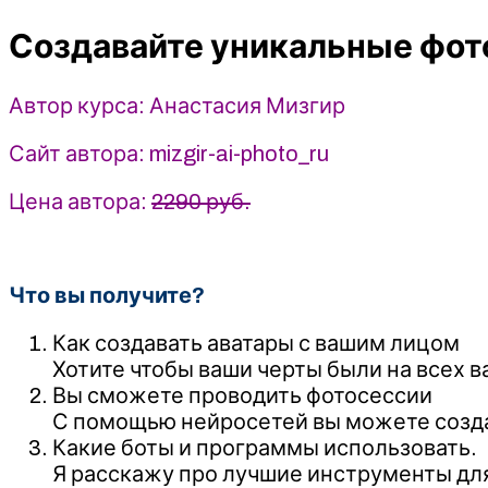
с
Создавайте уникальные фот
помощью
искусственного
интеллекта
Автор курса: Анастасия Мизгир
-
Анастасия
Сайт автора: mizgir-ai-photo_ru
Мизгир
(2025)
Цена автора:
2290 руб.
Что вы получите?
Как создавать аватары с вашим лицом
Хотите чтобы ваши черты были на всех в
Вы сможете проводить фотосессии
С помощью нейросетей вы можете созда
Какие боты и программы использовать.
Я расскажу про лучшие инструменты дл