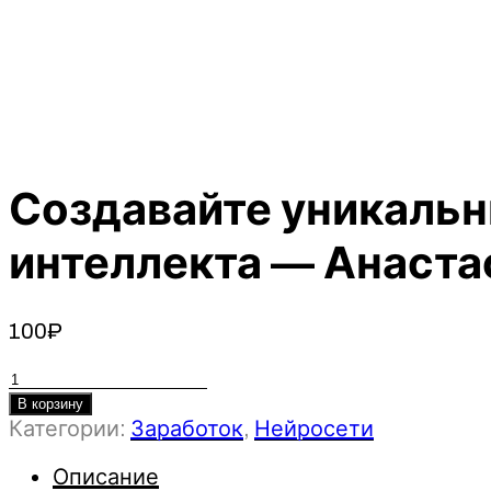
Создавайте уникаль
интеллекта — Анаста
100
₽
Количество
товара
В корзину
Категории:
Заработок
,
Нейросети
Создавайте
уникальные
Описание
фотографии