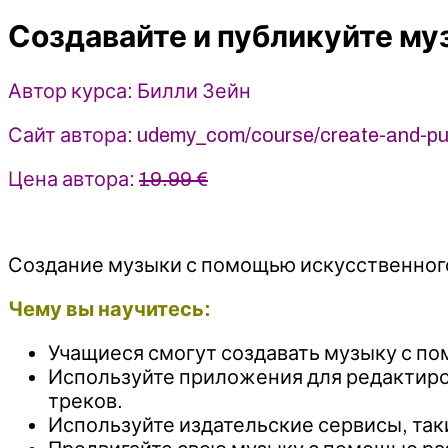
музыку
Создавайте и публикуйте м
с
помощью
ИИ
Автор курса: Билли Зейн
-
Билли
Сайт автора: udemy_com/course/create-and-publ
Зейн
(2025)
Цена автора:
19.99 €
Udemy
Создание музыки с помощью искусственног
Чему вы научитесь:
Учащиеся смогут создавать музыку с пом
Используйте приложения для редактирова
треков.
Используйте издательские сервисы, таки