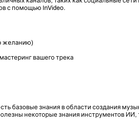
личных каналов, таких как социальные сети 
в с помощью InVideo.
о желанию)
мастеринг вашего трека
 есть базовые знания в области создания музы
лезны некоторые знания инструментов ИИ, та