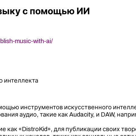
узыку с помощью ИИ
ish-music-with-ai/
о интеллекта
ощью инструментов искусственного интеллект
ния аудио, такие как Audacity, и DAW, напри
е как «DistroKid», для публикации своих твор