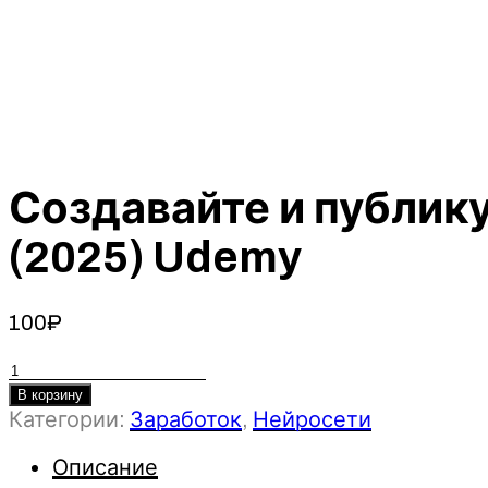
Создавайте и публик
(2025) Udemy
100
₽
Количество
товара
В корзину
Категории:
Заработок
,
Нейросети
Создавайте
и
Описание
публикуйте