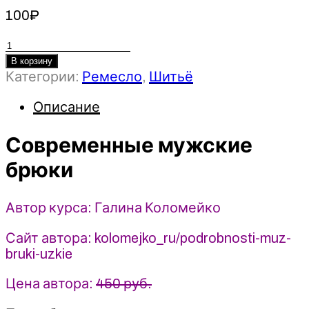
100
₽
Количество
товара
В корзину
Категории:
Ремесло
,
Шитьё
Современные
мужские
Описание
брюки
-
2023
Современные мужские
Шитье
брюки
-
Галина
Коломейко
Автор курса: Галина Коломейко
Сайт автора: kolomejko_ru/podrobnosti-muz-
bruki-uzkie
Цена автора:
450 руб.