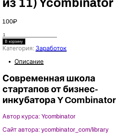
из 11) Ycombinator
100
₽
Количество
товара
В корзину
Категория:
Заработок
Современная
школа
Описание
стартапов
от
Современная школа
бизнес-
инкубатора
стартапов от бизнес-
Y
Combinator
инкубатора Y Combinator
(часть
1
Автор курса: Ycombinator
из
11)
Сайт автора: ycombinator_com/library
Ycombinator