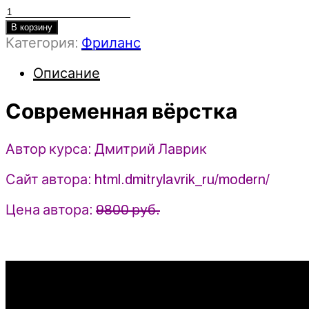
Количество
товара
В корзину
Категория:
Фриланс
Современная
вёрстка
Описание
-
2023
-
Современная вёрстка
Дмитрий
Лаврик
Автор курса: Дмитрий Лаврик
Сайт автора: html.dmitrylavrik_ru/modern/
Цена автора:
9800 руб.