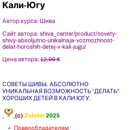
в
Кали-Югу
Кали-
Югу
Автор курса: Шива
2021
-
Сайт автора: shiva_center/product/sovety-
Шива
shivy-absoljutno-unikalnaja-vozmozhnost-
delat-horoshih-detej-v-kali-jugu/
Цена автора:
12,99 €
СОВЕТЫ ШИВЫ. АБСОЛЮТНО
УНИКАЛЬНАЯ ВОЗМОЖНОСТЬ “ДЕЛАТЬ”
ХОРОШИХ ДЕТЕЙ В КАЛИ ЮГУ.
(c)
Zolotoi
2025
Правообладателям