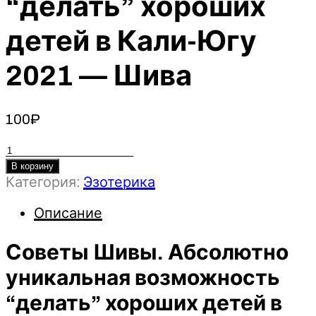
“делать” хороших
детей в Кали-Югу
2021 — Шива
100
₽
Количество
товара
В корзину
Категория:
Эзотерика
Советы
Шивы.
Описание
Абсолютно
уникальная
Советы Шивы. Абсолютно
возможность
“делать”
уникальная возможность
хороших
“делать” хороших детей в
детей