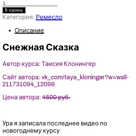
Количество
товара
В корзину
Категория:
Ремесло
Снежная
Сказка
Описание
-
Таисия
Снежная Сказка
Клонингер
(2024)
Автор курса: Таисия Клонингер
Сайт автора: vk_com/taya_kloninger?w=wall-
211731094_12099
Цена автора:
4500 руб.
Ура я записала последнее видео по
новогоднему курсу