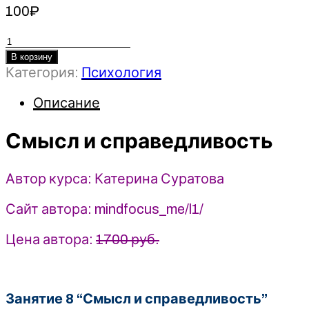
100
₽
Количество
товара
В корзину
Категория:
Психология
Смысл
и
Описание
справедливость
-
Смысл и справедливость
Катерина
Суратова
(2025)
Автор курса: Катерина Суратова
MindFocus
Сайт автора: mindfocus_me/l1/
Цена автора:
1700 руб.
Занятие 8 “Смысл и справедливость”