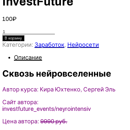
InvestFuture
100
₽
Количество
товара
В корзину
Категории:
Заработок
,
Нейросети
Сквозь
нейровселенные
Описание
-
Кира
Сквозь нейровселенные
Юхтенко,
Сергей
Эль
Автор курса: Кира Юхтенко, Сергей Эль
(2023)
InvestFuture
Сайт автора:
investfuture_events/neyrointensiv
Цена автора:
9990 руб.