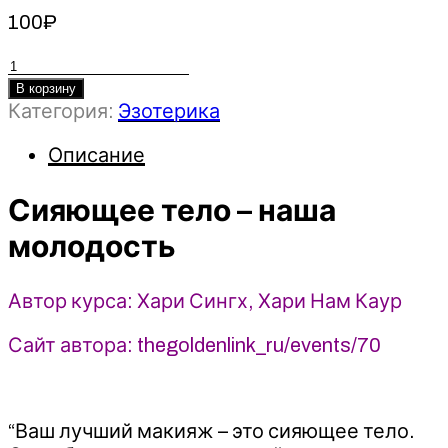
100
₽
Количество
товара
В корзину
Категория:
Эзотерика
Сияющее
тело
Описание
–
наша
Сияющее тело – наша
молодость
-
молодость
2023
-
Хари
Автор курса: Хари Сингх, Хари Нам Каур
Сингх,
Хари
Сайт автора: thegoldenlink_ru/events/70
Нам
Каур
“Ваш лучший макияж – это сияющее тело.