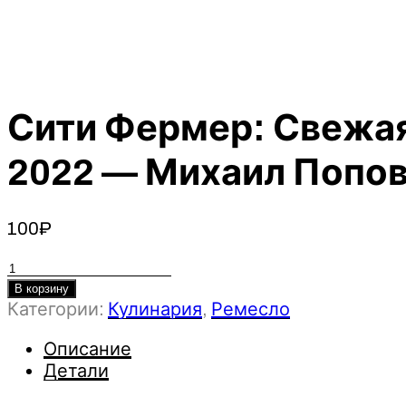
Сити Фермер: Свежая
2022 — Михаил Попо
100
₽
Количество
товара
В корзину
Категории:
Кулинария
,
Ремесло
Сити
Фермер:
Описание
Свежая
Детали
микрозелень
у