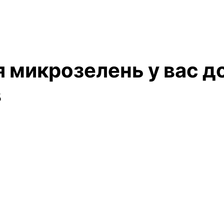
 микрозелень у вас д
в