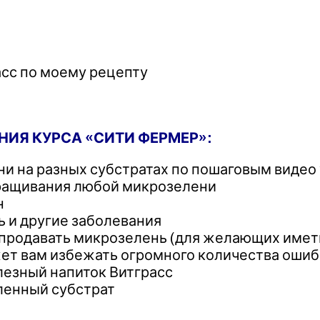
асс по моему рецепту
НИЯ КУРСА «СИТИ ФЕРМЕР»:
и на разных субстратах по пошаговым видео
ыращивания любой микрозелени
н
 и другие заболевания
и продавать микрозелень (для желающих име
жет вам избежать огромного количества оши
лезный напиток Витграсс
ленный субстрат