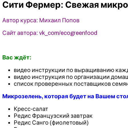
Сити Фермер: Свежая микроз
вас
дома
за
Автор курса: Михаил Попов
одну
неделю
Сайт автора: vk_com/ecogreenfood
2022
-
Михаил
Вас ждёт:
Попов
видео инструкции по выращиванию кажд
видео инструкция по организации домаш
список проверенных поставщиков семян
Микрозелень, которая будет на Вашем стол
Кресс-салат
Редис Французский завтрак
Редис Санго (фиолетовый)