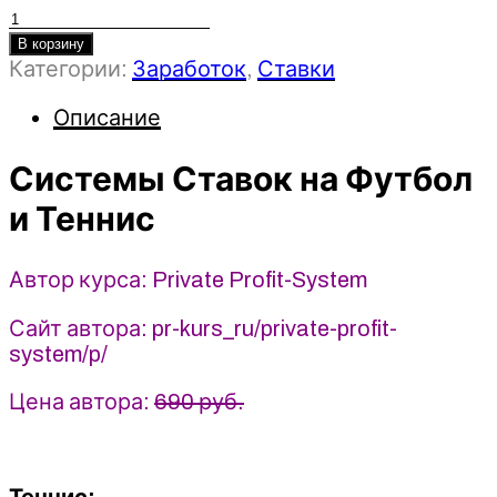
Количество
товара
В корзину
Категории:
Заработок
,
Ставки
Системы
Ставок
Описание
на
Футбол
Системы Ставок на Футбол
и
Теннис
и Теннис
(2023)
Стратегии
Автор курса: Private Profit-System
Сайт автора: pr-kurs_ru/private-profit-
system/p/
Цена автора:
690 руб.
Теннис: