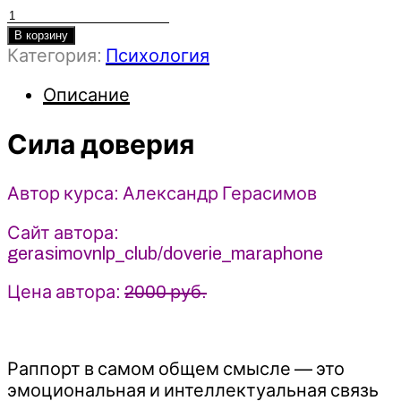
Количество
товара
В корзину
Категория:
Психология
Сила
доверия
Описание
-
Александр
Сила доверия
Герасимов
(2024)
Автор курса: Александр Герасимов
Сайт автора:
gerasimovnlp_club/doverie_maraphone
Цена автора:
2000 руб.
Раппорт в самом общем смысле — это
эмоциональная и интеллектуальная связь