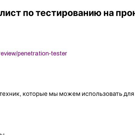
ст по тестированию на прон
view/penetration-tester
техник, которые мы можем использовать для 
ры