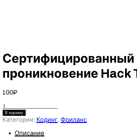
Сертифицированный 
проникновение Hack T
100
₽
Количество
товара
В корзину
Категории:
Кодинг
,
Фриланс
Сертифицированный
специалист
Описание
по