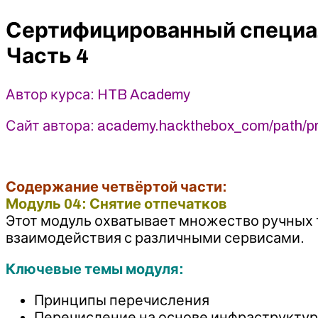
тестированию
Сертифицированный специали
на
проникновение
Часть 4
Hack
The
Box.
Автор курса: HTB Academy
Часть
Сайт автора: academy.hackthebox_com/path/pre
4
(2024)
HTB
Academy
Содержание четвёртой части:
Модуль 04: Снятие отпечатков
Этот модуль охватывает множество ручных 
взаимодействия с различными сервисами.
Ключевые темы модуля:
Принципы перечисления
Перечисление на основе инфраструкту