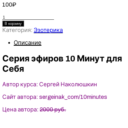
100
₽
Количество
товара
В корзину
Категория:
Эзотерика
Серия
эфиров
Описание
10
Минут
Серия эфиров 10 Минут для
для
Себя
Себя
-
Сергей
Наколюшкин
Автор курса: Сергей Наколюшкин
(2024)
Сайт автора: sergeinak_com/10minutes
Цена автора:
2000 руб.