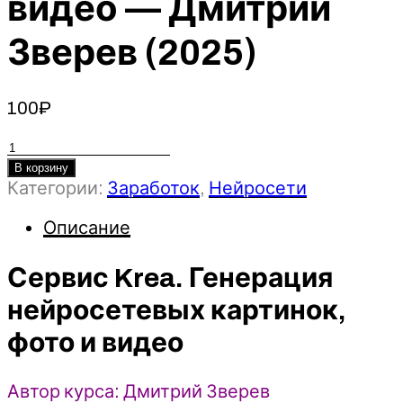
видео — Дмитрий
Зверев (2025)
100
₽
Количество
товара
В корзину
Категории:
Заработок
,
Нейросети
Сервис
Krea.
Описание
Генерация
нейросетевых
Сервис Krea. Генерация
картинок,
фото
нейросетевых картинок,
и
фото и видео
видео
-
Дмитрий
Автор курса: Дмитрий Зверев
Зверев