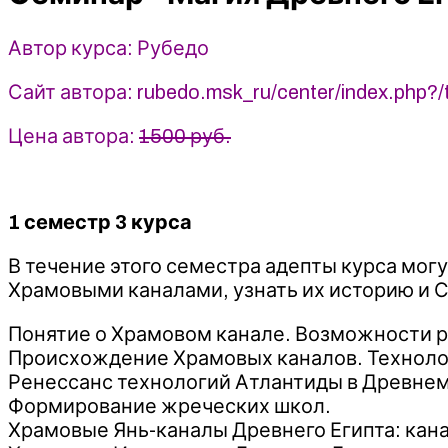
-
Рубедо
Автор курса: Рубедо
Сайт автора: rubedo.msk_ru/center/index.php?/t
Цена автора:
1500 руб.
1 семестр 3 курса
В течение этого семестра адепты курса мог
Храмовыми каналами, узнать их историю и С
Понятие о Храмовом канале. Возможности 
Происхождение Храмовых каналов. Техноло
Ренессанс технологий Атлантиды в Древнем
Формирование жреческих школ.
Храмовые Янь-каналы Древнего Египта: канал