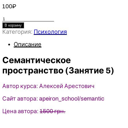
100
₽
Количество
товара
В корзину
Категория:
Психология
Семантическое
пространство
Описание
(Занятие
5)
-
Семантическое
2022
пространство (Занятие 5)
-
Алексей
Арестович
Автор курса: Алексей Арестович
Сайт автора: apeiron_school/semantic
Цена автора:
1500 грн.