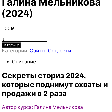
Галина Мельникова
(2024)
100
₽
Количество
товара
В корзину
Категории:
Сайты
,
Соц-сети
Секреты
сториз
Описание
2024,
которые
Секреты сториз 2024,
поднимут
охваты
которые поднимут охваты и
и
продажи в 2 раза
продажи
в
2
Автор курса: Галина Мельникова
раза