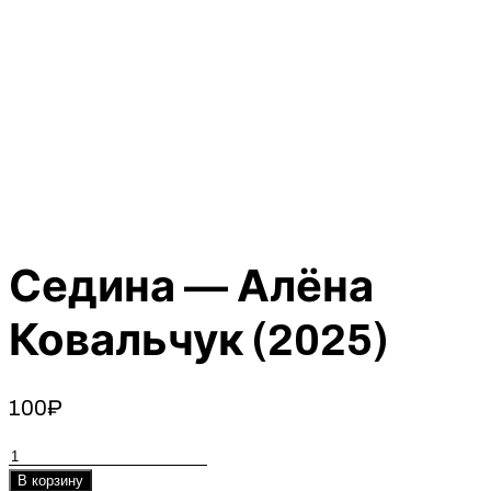
Седина — Алёна
Ковальчук (2025)
100
₽
Количество
товара
В корзину