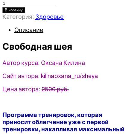
Количество
товара
В корзину
Категория:
Здоровье
Свободная
шея
Описание
-
Оксана
Свободная шея
Килина
(2024)
Автор курса: Оксана Килина
Сайт автора: kilinaoxana_ru/sheya
Цена автора:
2500 руб.
Программа тренировок, которая
приносит облегчение уже с первой
тренировки, накапливая максимальный