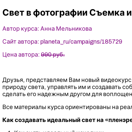
Съемка
Свет в фотографии Съемка и
и
обработка
-
Автор курса: Анна Мельникова
2022
Photocasa
Сайт автора: planeta_ru/campaigns/185729
-
Анна
Цена автора:
990 руб.
Мельникова
Друзья, представляем Вам новый видеокурс
природу света, управлять им и создавать с
сделать его надежным другом для воплощен
Все материалы курса ориентированы на реа
Как создавать идеальный свет на «пленэр