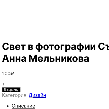
Свет в фотографии С
Анна Мельникова
100
₽
Количество
товара
В корзину
Категория:
Дизайн
Свет
в
Описание
фотографии