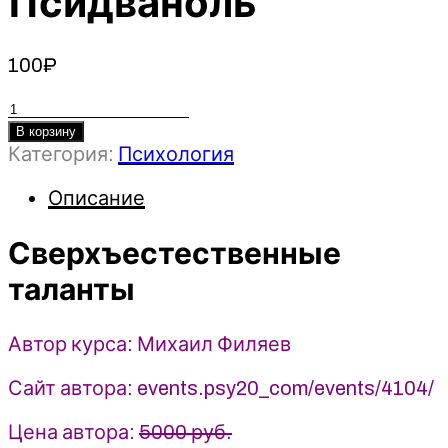
Псидваноль
100
₽
Количество
товара
В корзину
Категория:
Психология
Сверхъестественные
таланты
Описание
-
Михаил
Сверхъестественные
Филяев
(2023)
таланты
PSY2.0
-
Псидваноль
Автор курса: Михаил Филяев
Сайт автора: events.psy20_com/events/4104/
Цена автора:
5000 руб.