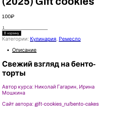
(2025) Gift cookies
100
₽
Количество
товара
В корзину
Категории:
Кулинария
,
Ремесло
Свежий
взгляд
Описание
на
бенто-
Свежий взгляд на бенто-
торты
-
торты
Николай
Гагарин,
Автор курса: Николай Гагарин, Ирина
Ирина
Мошкина
Мошкина
(2025)
Сайт автора: gift-cookies_ru/bento-cakes
Gift
cookies