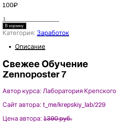
100
₽
Количество
товара
В корзину
Категория:
Заработок
Свежее
Обучение
Описание
Zennoposter
7
-
Свежее Обучение
2023
Zennoposter 7
-
Лаборатория
Крепского
Автор курса: Лаборатория Крепского
Сайт автора: t_me/krepskiy_lab/229
Цена автора:
1390 руб.