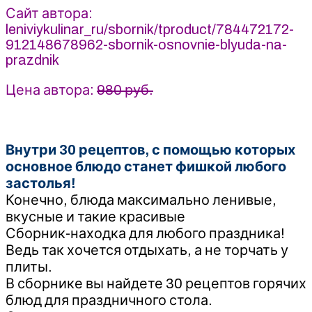
Сайт автора:
Ленивый
leniviykulinar_ru/sbornik/tproduct/784472172-
кулинар
912148678962-sbornik-osnovnie-blyuda-na-
prazdnik
Цена автора:
980 руб.
Внутри 30 рецептов, с помощью которых
основное блюдо станет фишкой любого
застолья!
Конечно, блюда максимально ленивые,
вкусные и такие красивые
Сборник-находка для любого праздника!
Ведь так хочется отдыхать, а не торчать у
плиты.
В сборнике вы найдете 30 рецептов горячих
блюд для праздничного стола.