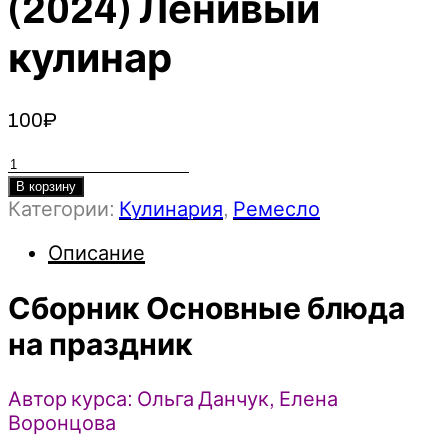
(2024) Ленивый
кулинар
100
₽
Количество
товара
В корзину
Категории:
Кулинария
,
Ремесло
Сборник
Основные
Описание
блюда
на
Сборник Основные блюда
праздник
-
на праздник
Ольга
Данчук,
Автор курса: Ольга Данчук, Елена
Елена
Воронцова
Воронцова
(2024)