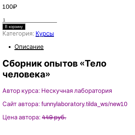
100
₽
Количество
товара
В корзину
Категория:
Курсы
Сборник
опытов
Описание
«Тело
человека»
Сборник опытов «Тело
(2025)
Нескучная
человека»
лаборатория
Автор курса: Нескучная лаборатория
Сайт автора: funnylaboratory.tilda_ws/new10
Цена автора:
449 руб.