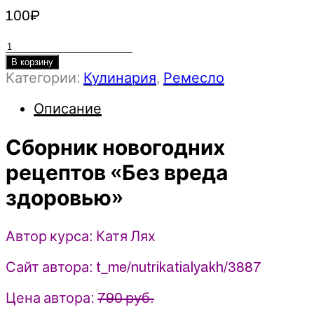
100
₽
Количество
товара
В корзину
Категории:
Кулинария
,
Ремесло
Сборник
новогодних
Описание
рецептов
«Без
Сборник новогодних
вреда
здоровью»
рецептов «Без вреда
(2025)
здоровью»
Катя
Лях
Автор курса: Катя Лях
Сайт автора: t_me/nutrikatialyakh/3887
Цена автора:
790 руб.