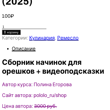
(2025)
100
₽
Количество
товара
В корзину
Категории:
Кулинария
,
Ремесло
Сборник
начинок
Описание
для
орешков
Сборник начинок для
+
видеоподсказки
орешков + видеоподсказки
-
Полина
Егорова
Автор курса: Полина Егорова
(2025)
Сайт автора: pololo_ru/shop
Цена автора:
3000 руб.