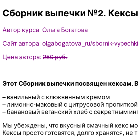
Кексы
Сборник выпечки №2. Кексы
на
любой
вкус
Автор курса: Ольга Богатова
-
2023
Сайт автора: olgabogatova_ru/sbornik-vypechki
-
Ольга
Цена автора:
250 руб.
Богатова
Этот Сборник выпечки посвящен кексам. В
– ванильный с клюквенным кремом
– лимонно-маковый с цитрусовой пропиткой
– банановый веганский хлеб с секретным и
Мы убеждены, что вкусный смачный кекс мож
Кексы просто готовятся, долго хранятся, не