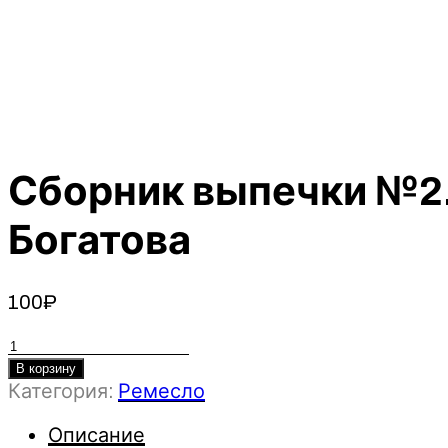
Сборник выпечки №2.
Богатова
100
₽
Количество
товара
В корзину
Категория:
Ремесло
Сборник
выпечки
Описание
№2.