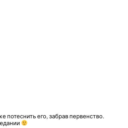
е потеснить его, забрав первенство.
поедании