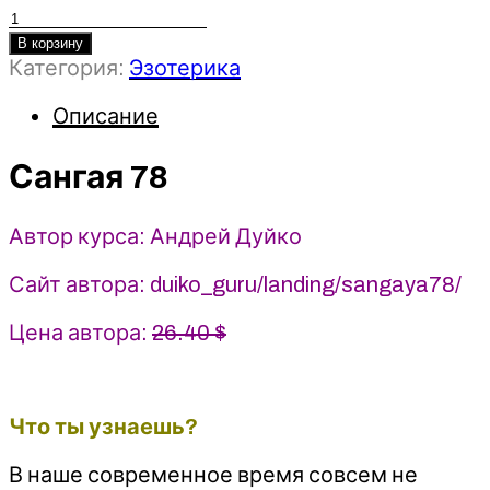
Количество
товара
В корзину
Категория:
Эзотерика
Сангая
78
Описание
-
2023
Кайлас
Сангая 78
-
Андрей
Автор курса: Андрей Дуйко
Дуйко
Сайт автора: duiko_guru/landing/sangaya78/
Цена автора:
26.40 $
Что ты узнаешь?
В наше современное время совсем не