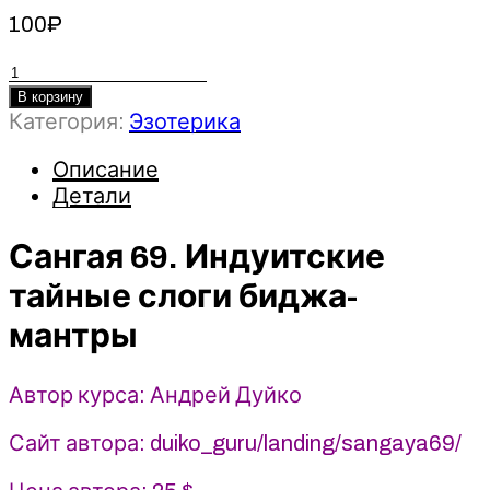
100
₽
Количество
товара
В корзину
Категория:
Эзотерика
Сангая
69.
Описание
Индуитские
Детали
тайные
слоги
Сангая 69. Индуитские
биджа-
мантры
тайные слоги биджа-
-
Андрей
мантры
Дуйко
Автор курса: Андрей Дуйко
Сайт автора: duiko_guru/landing/sangaya69/